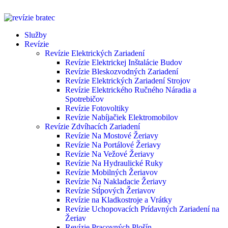
Služby
Revízie
Revízie Elektrických Zariadení
Revízie Elektrickej Inštalácie Budov
Revízie Bleskozvodných Zariadení
Revízie Elektrických Zariadení Strojov
Revízie Elektrického Ručného Náradia a
Spotrebičov
Revízie Fotovoltiky
Revízie Nabíjačiek Elektromobilov
Revízie Zdvíhacích Zariadení
Revízie Na Mostové Žeriavy
Revízie Na Portálové Žeriavy
Revízie Na Vežové Žeriavy
Revízie Na Hydraulické Ruky
Revízie Mobilných Žeriavov
Revízie Na Nakladacie Žeriavy
Revízie Stĺpových Žeriavov
Revízie na Kladkostroje a Vrátky
Revízie Uchopovacích Prídavných Zariadení na
Žeriav
Revízie Pracovných Plošín