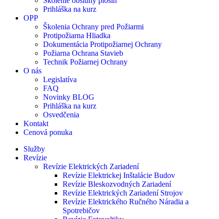
Školenie obsluhy plošín
Prihláška na kurz
OPP
Školenia Ochrany pred Požiarmi
Protipožiarna Hliadka
Dokumentácia Protipožiarnej Ochrany
Požiarna Ochrana Stavieb
Technik Požiarnej Ochrany
O nás
Legislatíva
FAQ
Novinky BLOG
Prihláška na kurz
Osvedčenia
Kontakt
Cenová ponuka
Služby
Revízie
Revízie Elektrických Zariadení
Revízie Elektrickej Inštalácie Budov
Revízie Bleskozvodných Zariadení
Revízie Elektrických Zariadení Strojov
Revízie Elektrického Ručného Náradia a
Spotrebičov