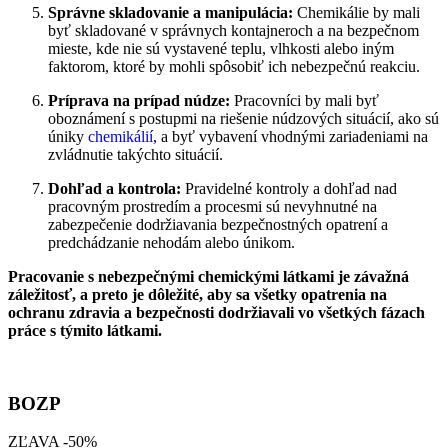
Správne skladovanie a manipulácia:
Chemikálie by mali
byť skladované v správnych kontajneroch a na bezpečnom
mieste, kde nie sú vystavené teplu, vlhkosti alebo iným
faktorom, ktoré by mohli spôsobiť ich nebezpečnú reakciu.
Príprava na prípad núdze:
Pracovníci by mali byť
oboznámení s postupmi na riešenie núdzových situácií, ako sú
úniky
chemikálií
, a byť vybavení vhodnými zariadeniami na
zvládnutie takýchto situácií.
Dohľad a kontrola:
Pravidelné kontroly a dohľad nad
pracovným prostredím a procesmi sú nevyhnutné na
zabezpečenie dodržiavania bezpečnostných opatrení a
predchádzanie nehodám alebo únikom.
Pracovanie s nebezpečnými chemickými látkami je závažná
záležitosť, a preto je dôležité, aby sa všetky opatrenia na
ochranu zdravia a bezpečnosti dodržiavali vo všetkých fázach
práce s týmito látkami.
BOZP
ZĽAVA
-50%