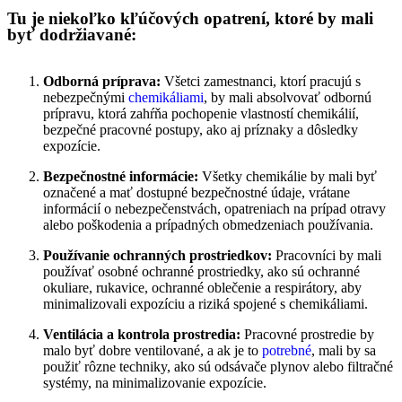
Tu je niekoľko kľúčových opatrení, ktoré by mali
byť dodržiavané:
Odborná príprava:
Všetci zamestnanci, ktorí pracujú s
nebezpečnými
chemikáliami
, by mali absolvovať odbornú
prípravu, ktorá zahŕňa pochopenie vlastností chemikálií,
bezpečné pracovné postupy, ako aj príznaky a dôsledky
expozície.
Bezpečnostné informácie:
Všetky chemikálie by mali byť
označené a mať dostupné bezpečnostné údaje, vrátane
informácií o nebezpečenstvách, opatreniach na prípad otravy
alebo poškodenia a prípadných obmedzeniach používania.
Používanie ochranných prostriedkov:
Pracovníci by mali
používať osobné ochranné prostriedky, ako sú ochranné
okuliare, rukavice, ochranné oblečenie a respirátory, aby
minimalizovali expozíciu a riziká spojené s chemikáliami.
Ventilácia a kontrola prostredia:
Pracovné prostredie by
malo byť dobre ventilované, a ak je to
potrebné
, mali by sa
použiť rôzne techniky, ako sú odsávače plynov alebo filtračné
systémy, na minimalizovanie expozície.