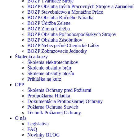
BOZP Tvárniace Stroje
BOZP Obsluha Iných Pracovných Strojov a Zariadení
BOZP Stavebníctvo a Montážne Práce
BOZP Obsluha Ručného Náradia
BOZP Údržba Zelene
BOZP Zimná Údržba
BOZP Obsluha Poľnohospodárskych Strojov
BOZP Obsluha Zásobníkov
BOZP Nebezpečné Chemické Látky
BOZP Zobrazovacie Jednotky
Školenia a kurzy
Školenia elektrotechnikov
Školenie obsluhy brán
Školenie obsluhy plošín
Prihláška na kurz
OPP
Školenia Ochrany pred Požiarmi
Protipožiarna Hliadka
Dokumentácia Protipožiarnej Ochrany
Požiarna Ochrana Stavieb
Technik Požiarnej Ochrany
O nás
Legislatíva
FAQ
Novinky BLOG