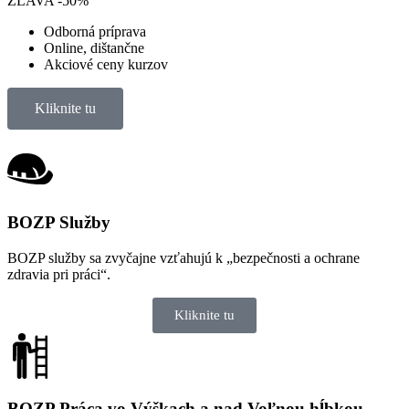
ZĽAVA
-50%
Odborná príprava
Online, dištančne
Akciové ceny kurzov
Kliknite tu
BOZP Služby
BOZP služby sa zvyčajne vzťahujú k „bezpečnosti a ochrane
zdravia pri práci“.
Kliknite tu
BOZP Práca vo Výškach a nad Voľnou hĺbkou​