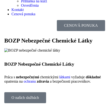
Prihláška na kurz
Osvedčenia
Kontakt
Cenová ponuka
CENOVÁ PONUKA
BOZP Nebezpečné Chemické Látky
BOZP Nebezpečné Chemické Látky
Práca s
nebezpečnými
chemickými
látkami
vyžaduje
dôkladné
opatrenia na
ochranu
zdravia
a bezpečnosti pracovníkov.
O našich službách