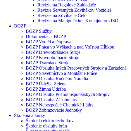
Revízie na Regálové Zakladače
Revízie Servisných Zdvihákov Vozidiel
Revízie na Zdvíhacie Čelo
Revízie na Manipuláciu s Kontajnerom ISO
BOZP
BOZP Služby
Dokumentácia BOZP
BOZP Vodiči a Doprava
BOZP Práca vo Výškach a nad Voľnou Hĺbkou
BOZP Drevoobrábacie Stroje
BOZP Kovoobrábacie Stroje
BOZP Tvárniace Stroje
BOZP Obsluha Iných Pracovných Strojov a Zariadení
BOZP Stavebníctvo a Montážne Práce
BOZP Obsluha Ručného Náradia
BOZP Údržba Zelene
BOZP Zimná Údržba
BOZP Obsluha Poľnohospodárskych Strojov
BOZP Obsluha Zásobníkov
BOZP Nebezpečné Chemické Látky
BOZP Zobrazovacie Jednotky
Školenia a kurzy
Školenia elektrotechnikov
Školenie obsluhy brán