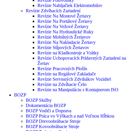
Revízie Fotovoltiky
Revízie Nabíjačiek Elektromobilov
Revízie Zdvíhacích Zariadení
Revízie Na Mostové Žeriavy
Revízie Na Portálové Žeriavy
Revízie Na Vežové Žeriavy
Revízie Na Hydraulické Ruky
Revízie Mobilných Žeriavov
Revízie Na Nakladacie Žeriavy
Revízie Stĺpových Žeriavov
Revízie na Kladkostroje a Vrátky
Revízie Uchopovacích Prídavných Zariadení na
Žeriav
Revízie Pracovných Plošín
Revízie na Regálové Zakladače
Revízie Servisných Zdvihákov Vozidiel
Revízie na Zdvíhacie Čelo
Revízie na Manipuláciu s Kontajnerom ISO
BOZP
BOZP Služby
Dokumentácia BOZP
BOZP Vodiči a Doprava
BOZP Práca vo Výškach a nad Voľnou Hĺbkou
BOZP Drevoobrábacie Stroje
BOZP Kovoobrábacie Stroje