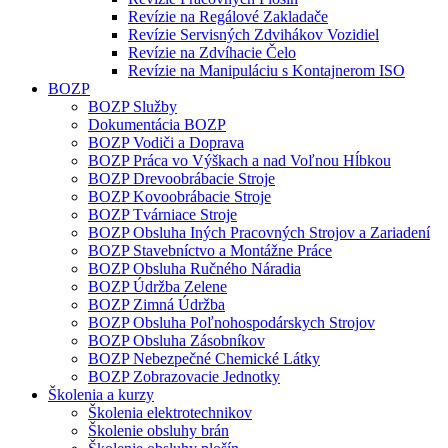
Revízie na Regálové Zakladače
Revízie Servisných Zdvihákov Vozidiel
Revízie na Zdvíhacie Čelo
Revízie na Manipuláciu s Kontajnerom ISO
BOZP
BOZP Služby
Dokumentácia BOZP
BOZP Vodiči a Doprava
BOZP Práca vo Výškach a nad Voľnou Hĺbkou
BOZP Drevoobrábacie Stroje
BOZP Kovoobrábacie Stroje
BOZP Tvárniace Stroje
BOZP Obsluha Iných Pracovných Strojov a Zariadení
BOZP Stavebníctvo a Montážne Práce
BOZP Obsluha Ručného Náradia
BOZP Údržba Zelene
BOZP Zimná Údržba
BOZP Obsluha Poľnohospodárskych Strojov
BOZP Obsluha Zásobníkov
BOZP Nebezpečné Chemické Látky
BOZP Zobrazovacie Jednotky
Školenia a kurzy
Školenia elektrotechnikov
Školenie obsluhy brán