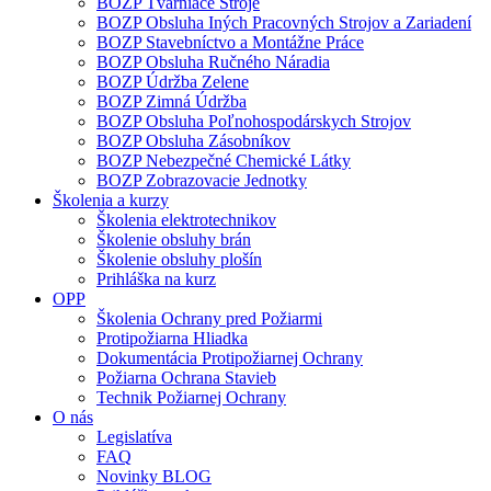
BOZP Tvárniace Stroje
BOZP Obsluha Iných Pracovných Strojov a Zariadení
BOZP Stavebníctvo a Montážne Práce
BOZP Obsluha Ručného Náradia
BOZP Údržba Zelene
BOZP Zimná Údržba
BOZP Obsluha Poľnohospodárskych Strojov
BOZP Obsluha Zásobníkov
BOZP Nebezpečné Chemické Látky
BOZP Zobrazovacie Jednotky
Školenia a kurzy
Školenia elektrotechnikov
Školenie obsluhy brán
Školenie obsluhy plošín
Prihláška na kurz
OPP
Školenia Ochrany pred Požiarmi
Protipožiarna Hliadka
Dokumentácia Protipožiarnej Ochrany
Požiarna Ochrana Stavieb
Technik Požiarnej Ochrany
O nás
Legislatíva
FAQ
Novinky BLOG