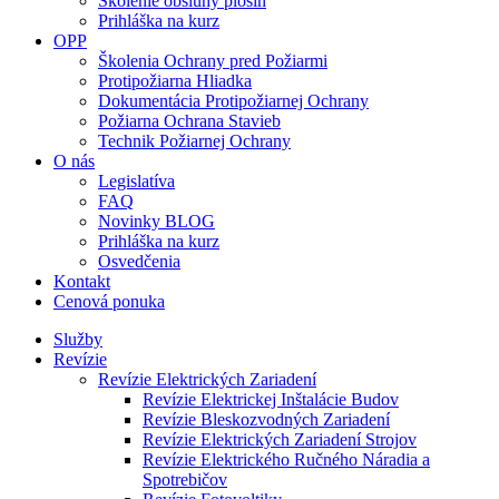
Školenie obsluhy plošín
Prihláška na kurz
OPP
Školenia Ochrany pred Požiarmi
Protipožiarna Hliadka
Dokumentácia Protipožiarnej Ochrany
Požiarna Ochrana Stavieb
Technik Požiarnej Ochrany
O nás
Legislatíva
FAQ
Novinky BLOG
Prihláška na kurz
Osvedčenia
Kontakt
Cenová ponuka
Služby
Revízie
Revízie Elektrických Zariadení
Revízie Elektrickej Inštalácie Budov
Revízie Bleskozvodných Zariadení
Revízie Elektrických Zariadení Strojov
Revízie Elektrického Ručného Náradia a
Spotrebičov