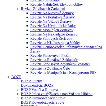
Revízie Fotovoltiky
Revízie Nabíjačiek Elektromobilov
Revízie Zdvíhacích Zariadení
Revízie Na Mostové Žeriavy
Revízie Na Portálové Žeriavy
Revízie Na Vežové Žeriavy
Revízie Na Hydraulické Ruky
Revízie Mobilných Žeriavov
Revízie Na Nakladacie Žeriavy
Revízie Stĺpových Žeriavov
Revízie na Kladkostroje a Vrátky
Revízie Uchopovacích Prídavných Zariadení na
Žeriav
Revízie Pracovných Plošín
Revízie na Regálové Zakladače
Revízie Servisných Zdvihákov Vozidiel
Revízie na Zdvíhacie Čelo
Revízie na Manipuláciu s Kontajnerom ISO
BOZP
BOZP Služby
Dokumentácia BOZP
BOZP Vodiči a Doprava
BOZP Práca vo Výškach a nad Voľnou Hĺbkou
BOZP Drevoobrábacie Stroje
BOZP Kovoobrábacie Stroje