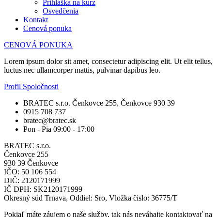
Prihláška na kurz
Osvedčenia
Kontakt
Cenová ponuka
CENOVÁ PONUKA
Lorem ipsum dolor sit amet, consectetur adipiscing elit. Ut elit tellus,
luctus nec ullamcorper mattis, pulvinar dapibus leo.
Profil Spoločnosti
BRATEC s.r.o. Čenkovce 255, Čenkovce 930 39
0915 708 737
bratec@bratec.sk
Pon - Pia 09:00 - 17:00
BRATEC s.r.o.
Čenkovce 255
930 39 Čenkovce
IČO: 50 106 554
DIČ: 2120171999
IČ DPH: SK2120171999
Okresný súd Trnava, Oddiel: Sro, Vložka číslo: 36775/T
Pokiaľ máte záujem o naše služby, tak nás neváhajte kontaktovať na