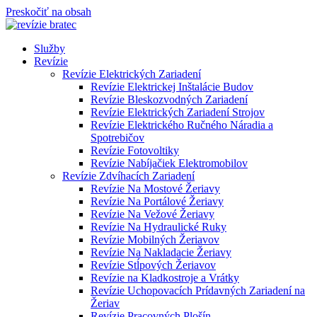
Preskočiť na obsah
Služby
Revízie
Revízie Elektrických Zariadení
Revízie Elektrickej Inštalácie Budov
Revízie Bleskozvodných Zariadení
Revízie Elektrických Zariadení Strojov
Revízie Elektrického Ručného Náradia a
Spotrebičov
Revízie Fotovoltiky
Revízie Nabíjačiek Elektromobilov
Revízie Zdvíhacích Zariadení
Revízie Na Mostové Žeriavy
Revízie Na Portálové Žeriavy
Revízie Na Vežové Žeriavy
Revízie Na Hydraulické Ruky
Revízie Mobilných Žeriavov
Revízie Na Nakladacie Žeriavy
Revízie Stĺpových Žeriavov
Revízie na Kladkostroje a Vrátky
Revízie Uchopovacích Prídavných Zariadení na
Žeriav
Revízie Pracovných Plošín