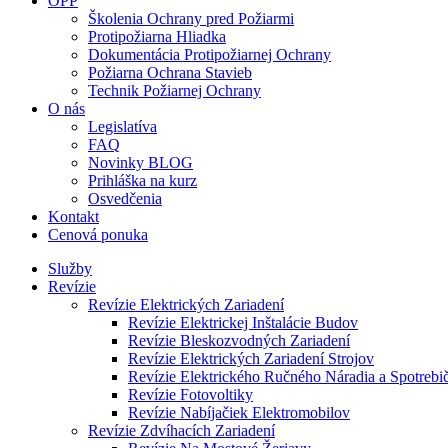
OPP
Školenia Ochrany pred Požiarmi
Protipožiarna Hliadka
Dokumentácia Protipožiarnej Ochrany
Požiarna Ochrana Stavieb
Technik Požiarnej Ochrany
O nás
Legislatíva
FAQ
Novinky BLOG
Prihláška na kurz
Osvedčenia
Kontakt
Cenová ponuka
Služby
Revízie
Revízie Elektrických Zariadení
Revízie Elektrickej Inštalácie Budov
Revízie Bleskozvodných Zariadení
Revízie Elektrických Zariadení Strojov
Revízie Elektrického Ručného Náradia a Spotrebi
Revízie Fotovoltiky
Revízie Nabíjačiek Elektromobilov
Revízie Zdvíhacích Zariadení