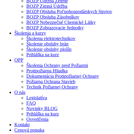
BOZP Údržba Zelene
BOZP Zimná Údržba
BOZP Obsluha Poľnohospodárskych Strojov
BOZP Obsluha Zásobníkov
BOZP Nebezpečné Chemické Látky
BOZP Zobrazovacie Jednotky
Školenia a kurzy
Školenia elektrotechnikov
Školenie obsluhy brán
Školenie obsluhy plošín
Prihláška na kurz
OPP
Školenia Ochrany pred Požiarmi
Protipožiarna Hliadka
Dokumentácia Protipožiarnej Ochrany
Požiarna Ochrana Stavieb
Technik Požiarnej Ochrany
O nás
Legislatíva
FAQ
Novinky BLOG
Prihláška na kurz
Osvedčenia
Kontakt
Cenová ponuka