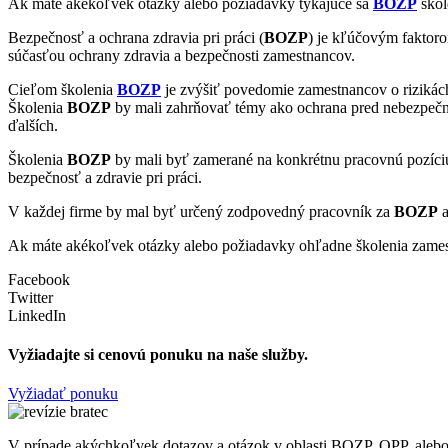
Ak máte akékoľvek otázky alebo požiadavky týkajúce sa
BOZP
škol
Bezpečnosť a ochrana zdravia pri práci (
BOZP
) je kľúčovým faktor
súčasťou ochrany zdravia a bezpečnosti zamestnancov.
Cieľom školenia
BOZP
je zvýšiť povedomie zamestnancov o rizikách
Školenia
BOZP
by mali zahrňovať témy ako ochrana pred nebezpečný
ďalších.
Školenia
BOZP
by mali byť zamerané na konkrétnu pracovnú pozíciu
bezpečnosť a zdravie pri práci.
V každej firme by mal byť určený zodpovedný pracovník za
BOZP
a
Ak máte akékoľvek otázky alebo požiadavky ohľadne školenia zam
Facebook
Twitter
LinkedIn
Vyžiadajte si cenovú ponuku na naše služby.
Vyžiadať ponuku
V prípade akýchkoľvek dotazov a otázok v oblasti BOZP, OPP, alebo 