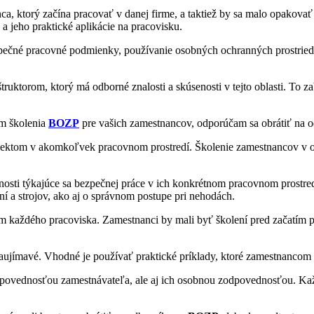
, ktorý začína pracovať v danej firme, a taktiež by sa malo opakova
a jeho praktické aplikácie na pracovisku.
pečné pracovné podmienky, používanie osobných ochranných prostriedko
uktorom, ktorý má odborné znalosti a skúsenosti v tejto oblasti. To za
ím školenia
BOZP
pre vašich zamestnancov, odporúčam sa obrátiť na o
aspektom v akomkoľvek pracovnom prostredí. Školenie zamestnancov v o
sti týkajúce sa bezpečnej práce v ich konkrétnom pracovnom prostredí
í a strojov, ako aj o správnom postupe pri nehodách.
m každého pracoviska. Zamestnanci by mali byť školení pred začatím p
zaujímavé. Vhodné je používať praktické príklady, ktoré zamestnancom
dpovednosťou zamestnávateľa, ale aj ich osobnou zodpovednosťou. Ka