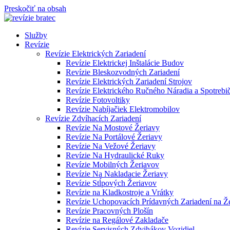
Preskočiť na obsah
Služby
Revízie
Revízie Elektrických Zariadení
Revízie Elektrickej Inštalácie Budov
Revízie Bleskozvodných Zariadení
Revízie Elektrických Zariadení Strojov
Revízie Elektrického Ručného Náradia a Spotrebi
Revízie Fotovoltiky
Revízie Nabíjačiek Elektromobilov
Revízie Zdvíhacích Zariadení
Revízie Na Mostové Žeriavy
Revízie Na Portálové Žeriavy
Revízie Na Vežové Žeriavy
Revízie Na Hydraulické Ruky
Revízie Mobilných Žeriavov
Revízie Na Nakladacie Žeriavy
Revízie Stĺpových Žeriavov
Revízie na Kladkostroje a Vrátky
Revízie Uchopovacích Prídavných Zariadení na Ž
Revízie Pracovných Plošín
Revízie na Regálové Zakladače
Revízie Servisných Zdvihákov Vozidiel