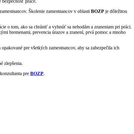
e bezpečnosť práce.
 zamestnancov. Školenie zamestnancov v oblasti
BOZP
je dôležitou
cie o tom, ako sa chrániť a vyhnúť sa nehodám a zraneniam pri práci.
žkými bremenami, prevencia úrazov a zranení, prvá pomoc a mnoho
a opakované pre všetkých zamestnancov, aby sa zabezpečila ich
é zlepšenia.
konzultanta pre
BOZP
.