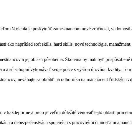
ieľom školenia je poskytnúť zamestnancom nové zručnosti, vedomosti a 
ti ako napríklad soft skills, hard skills, nové technológie, manažment
mestnancov a jej oblasti pôsobenia. Školenia by mali byť prispôsobené 
veru a sú schopní vykonávať svoje práce s vyššou úrovňou kvality. To m
nancov, neváhajte sa obrátiť na odborníka na manažment ľudských zdr
 v každej firme a preto je veľmi dôležité venovať tejto oblasti primer
ikách a nebezpečenstvách spojených s pracovnými činnosťami a naučiť