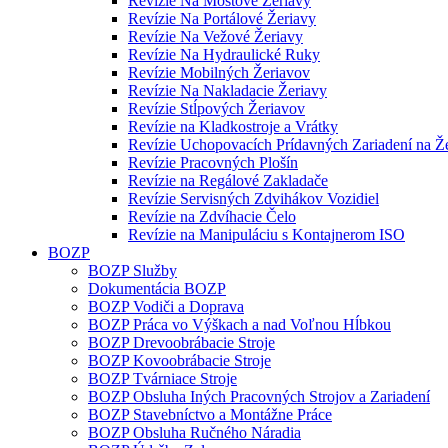
Revízie Na Mostové Žeriavy
Revízie Na Portálové Žeriavy
Revízie Na Vežové Žeriavy
Revízie Na Hydraulické Ruky
Revízie Mobilných Žeriavov
Revízie Na Nakladacie Žeriavy
Revízie Stĺpových Žeriavov
Revízie na Kladkostroje a Vrátky
Revízie Uchopovacích Prídavných Zariadení na Ž
Revízie Pracovných Plošín
Revízie na Regálové Zakladače
Revízie Servisných Zdvihákov Vozidiel
Revízie na Zdvíhacie Čelo
Revízie na Manipuláciu s Kontajnerom ISO
BOZP
BOZP Služby
Dokumentácia BOZP
BOZP Vodiči a Doprava
BOZP Práca vo Výškach a nad Voľnou Hĺbkou
BOZP Drevoobrábacie Stroje
BOZP Kovoobrábacie Stroje
BOZP Tvárniace Stroje
BOZP Obsluha Iných Pracovných Strojov a Zariadení
BOZP Stavebníctvo a Montážne Práce
BOZP Obsluha Ručného Náradia