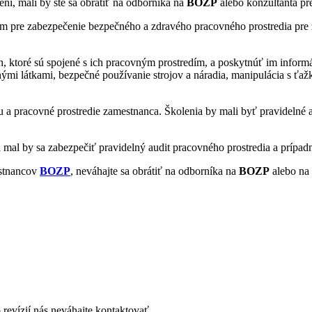
ení, mali by ste sa obrátiť na odborníka na
BOZP
alebo konzultanta pr
om pre zabezpečenie bezpečného a zdravého pracovného prostredia pre
, ktoré sú spojené s ich pracovným prostredím, a poskytnúť im informá
mi látkami, bezpečné používanie strojov a náradia, manipulácia s ťa
 a pracovné prostredie zamestnanca. Školenia by mali byť pravidelné 
 mal by sa zabezpečiť pravidelný audit pracovného prostredia a prípadn
estnancov
BOZP
, neváhajte sa obrátiť na odborníka na
BOZP
alebo na 
revízií nás neváhajte kontaktovať.