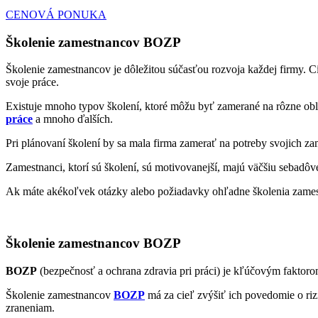
CENOVÁ PONUKA
Školenie zamestnancov BOZP
Školenie zamestnancov je dôležitou súčasťou rozvoja každej firmy. C
svoje práce.
Existuje mnoho typov školení, ktoré môžu byť zamerané na rôzne oblas
práce
a mnoho ďalších.
Pri plánovaní školení by sa mala firma zamerať na potreby svojich za
Zamestnanci, ktorí sú školení, sú motivovanejší, majú väčšiu sebadô
Ak máte akékoľvek otázky alebo požiadavky ohľadne školenia zamest
Školenie zamestnancov BOZP
BOZP
(bezpečnosť a ochrana zdravia pri práci) je kľúčovým faktorom
Školenie zamestnancov
BOZP
má za cieľ zvýšiť ich povedomie o riz
zraneniam.