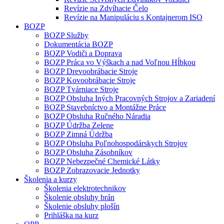
Revízie na Zdvíhacie Čelo
Revízie na Manipuláciu s Kontajnerom ISO
BOZP
BOZP Služby
Dokumentácia BOZP
BOZP Vodiči a Doprava
BOZP Práca vo Výškach a nad Voľnou Hĺbkou
BOZP Drevoobrábacie Stroje
BOZP Kovoobrábacie Stroje
BOZP Tvárniace Stroje
BOZP Obsluha Iných Pracovných Strojov a Zariadení
BOZP Stavebníctvo a Montážne Práce
BOZP Obsluha Ručného Náradia
BOZP Údržba Zelene
BOZP Zimná Údržba
BOZP Obsluha Poľnohospodárskych Strojov
BOZP Obsluha Zásobníkov
BOZP Nebezpečné Chemické Látky
BOZP Zobrazovacie Jednotky
Školenia a kurzy
Školenia elektrotechnikov
Školenie obsluhy brán
Školenie obsluhy plošín
Prihláška na kurz