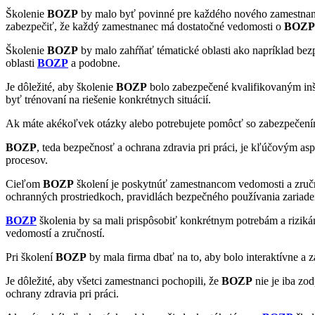
Školenie
BOZP
by malo byť povinné pre každého nového zamestnanca
zabezpečiť, že každý zamestnanec má dostatočné vedomosti o
BOZP
Školenie
BOZP
by malo zahŕňať tématické oblasti ako napríklad bez
oblasti
BOZP
a podobne.
Je dôležité, aby školenie
BOZP
bolo zabezpečené kvalifikovaným inštr
byť trénovaní na riešenie konkrétnych situácií.
Ak máte akékoľvek otázky alebo potrebujete pomôcť so zabezpečen
BOZP
, teda bezpečnosť a ochrana zdravia pri práci, je kľúčovým 
procesov.
Cieľom
BOZP
školení je poskytnúť zamestnancom vedomosti a zručno
ochranných prostriedkoch, pravidlách bezpečného používania zariaden
BOZP
školenia by sa mali prispôsobiť konkrétnym potrebám a riziká
vedomostí a zručností.
Pri školení
BOZP
by mala firma dbať na to, aby bolo interaktívne a 
Je dôležité, aby všetci zamestnanci pochopili, že
BOZP
nie je iba zo
ochrany zdravia pri práci.